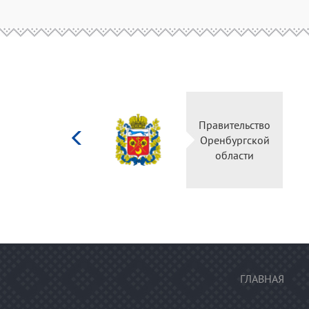
Министерство
Правительство
культуры
Оренбургской
Российской
области
федерации
ГЛАВНАЯ