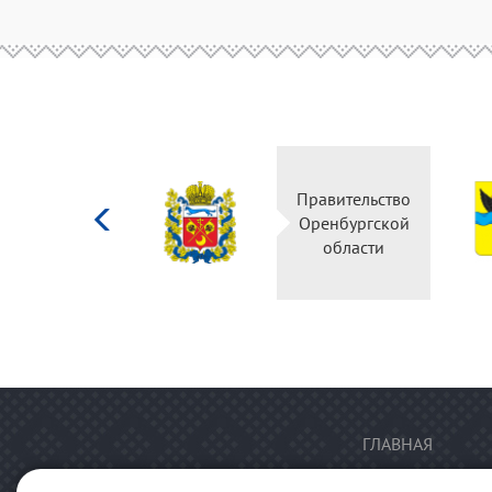
Министерство
Правительство
культуры
Оренбургской
Российской
области
федерации
ГЛАВНАЯ