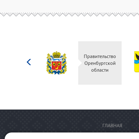
Министерство
Правительство
культуры
Оренбургской
Российской
области
федерации
ГЛАВНАЯ