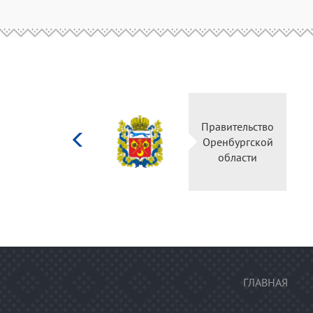
Министерство
Правительство
культуры
Оренбургской
Российской
области
федерации
ГЛАВНАЯ