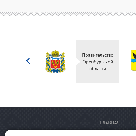
Министерство
Правительство
культуры
Оренбургской
Российской
области
федерации
ГЛАВНАЯ