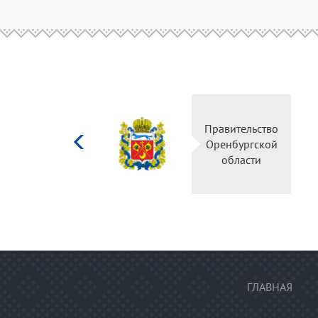
Министерство
Правительство
культуры
Оренбургской
Российской
области
федерации
ГЛАВНАЯ