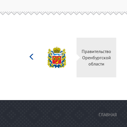
Министерство
Правительство
культуры
Оренбургской
Российской
области
федерации
ГЛАВНАЯ