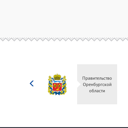
Министерство
Правительство
культуры
Оренбургской
Российской
области
федерации