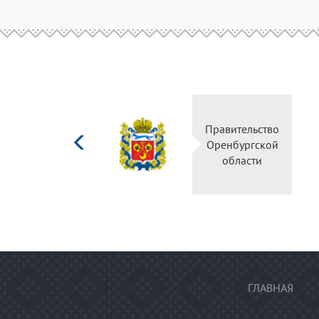
Министерство
Правительство
культуры
Оренбургской
Российской
области
федерации
ГЛАВНАЯ