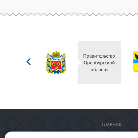
Министерство
Правительство
культуры
Оренбургской
Российской
области
федерации
ГЛАВНАЯ