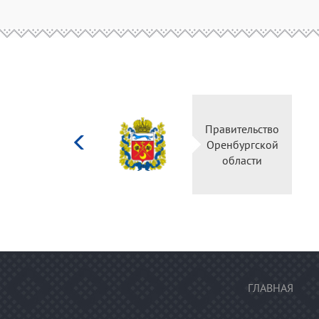
Министерство
Правительство
культуры
Оренбургской
Российской
области
федерации
ГЛАВНАЯ