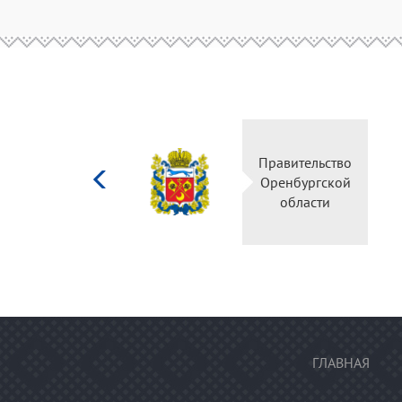
Министерство
Прав
культуры
Орен
Российской
о
федерации
ГЛАВНАЯ