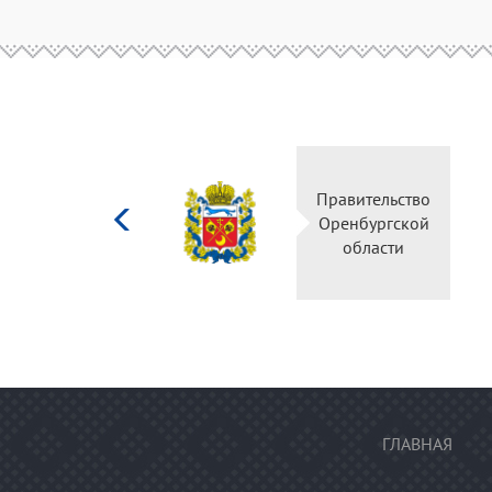
Министерство
Правительство
культуры
Оренбургской
Российской
области
федерации
ГЛАВНАЯ