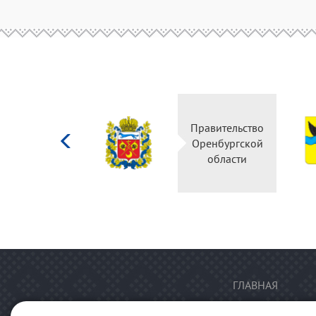
Министерство
Правительство
культуры
Оренбургской
Российской
области
федерации
ГЛАВНАЯ