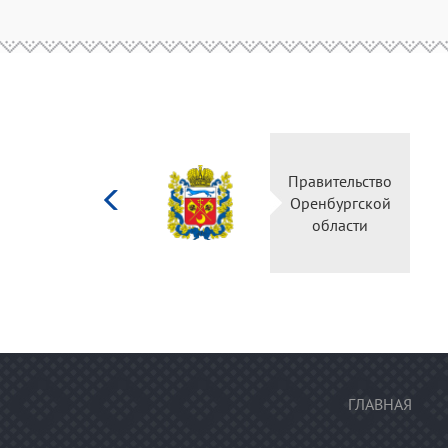
Министерство
Правительство
культуры
Оренбургской
Российской
области
федерации
ГЛАВНАЯ