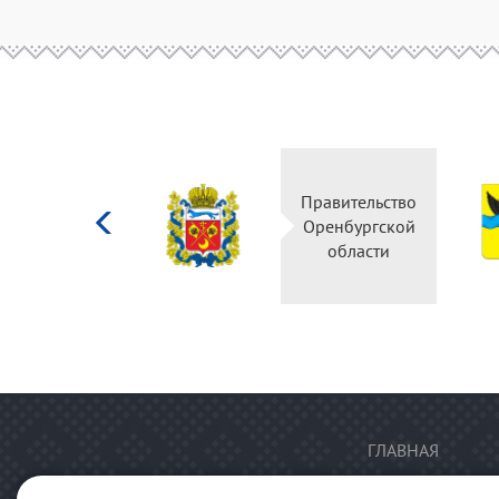
Министерство
Правительство
культуры
Оренбургской
Российской
области
федерации
ГЛАВНАЯ