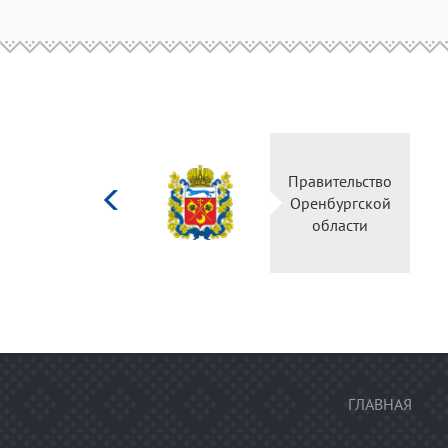
Министерство
Правительство
культуры
Оренбургской
Российской
области
федерации
ГЛАВНАЯ