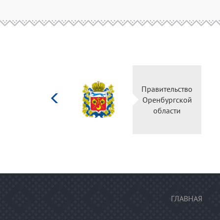
Министерство
Правительство
культуры
Оренбургской
Российской
области
федерации
ГЛАВНАЯ