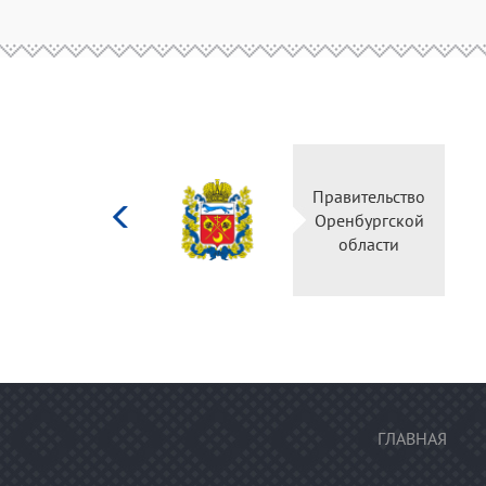
Министерство
Правительство
культуры
Оренбургской
Российской
области
федерации
ГЛАВНАЯ