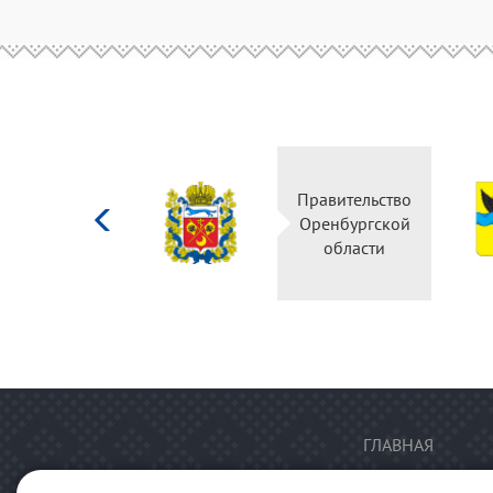
Министерство
Правительство
культуры
Оренбургской
Российской
области
федерации
ГЛАВНАЯ