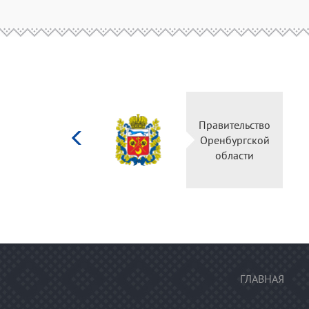
Министерство
Правительство
культуры
Оренбургской
Российской
области
федерации
ГЛАВНАЯ