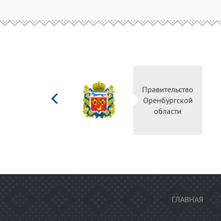
Министерство
Правительс
культуры
Оренбургск
Российской
области
федерации
ГЛАВНАЯ