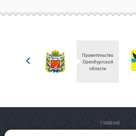
Министерство
Правительство
культуры
Оренбургской
Российской
области
федерации
ГЛАВНАЯ