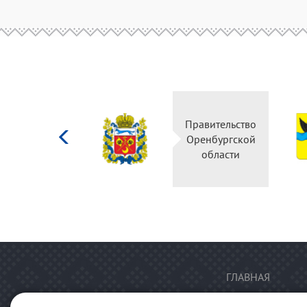
Министерство
Правительство
культуры
Оренбургской
Российской
области
федерации
ГЛАВНАЯ