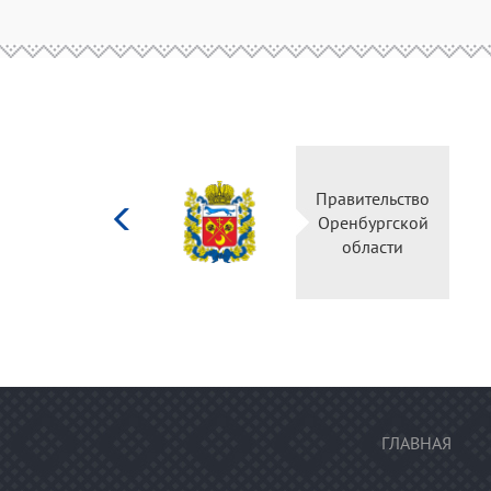
Министерство
Правительство
культуры
Оренбургской
Российской
области
федерации
ГЛАВНАЯ