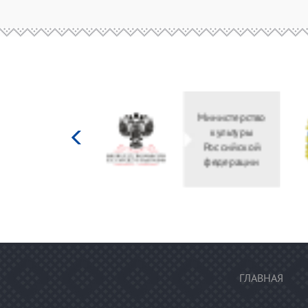
Министерство
культуры
Российской
федерации
ГЛАВНАЯ