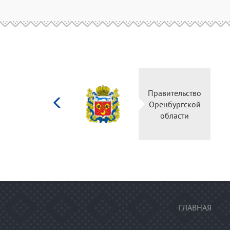
Министерство
Правительство
культуры
Оренбургской
Российской
области
федерации
ГЛАВНАЯ