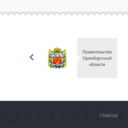
Министерство
Правительство
культуры
Оренбургской
Российской
области
федерации
ГЛАВНАЯ