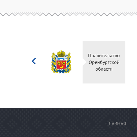
Министерство
культуры
Российской
федерации
ГЛАВНАЯ