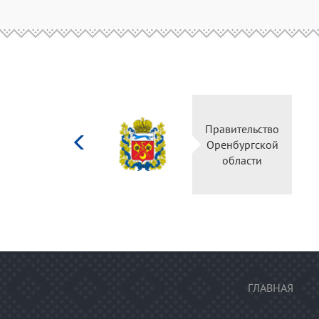
Министерство
Прави
культуры
Оренб
Российской
об
федерации
ГЛАВНАЯ