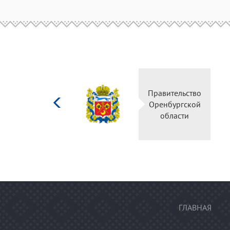
Министерство
Правительство
культуры
Оренбургской
Российской
области
федерации
ГЛАВНАЯ