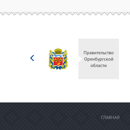
Министерство
Правительство
культуры
Оренбургской
Российской
области
федерации
ГЛАВНАЯ