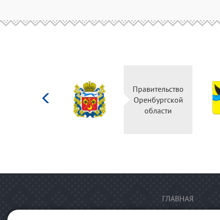
Министерство
Правительство
культуры
Оренбургской
Российской
области
федерации
ГЛАВНАЯ