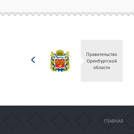
Министерство
Правитель
культуры
Оренбургс
Российской
област
федерации
ГЛАВНАЯ