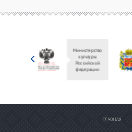
Министерство
культуры
Российской
федерации
ГЛАВНАЯ