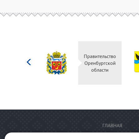
Министерство
Правительство
культуры
Оренбургской
Российской
области
федерации
ГЛАВНАЯ