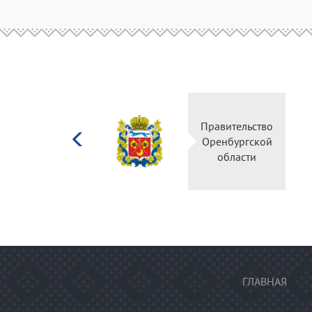
Министерство
Правительство
культуры
Оренбургской
Российской
области
федерации
ГЛАВНАЯ