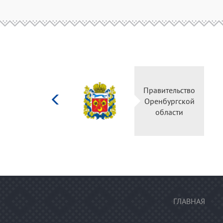
Министерство
Правительств
культуры
Оренбургско
Российской
области
федерации
ГЛАВНАЯ