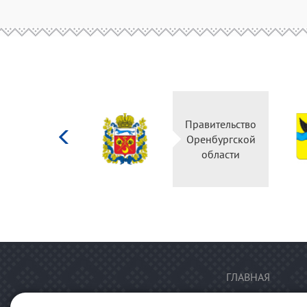
Министерство
Правительство
культуры
Оренбургской
Российской
области
федерации
ГЛАВНАЯ