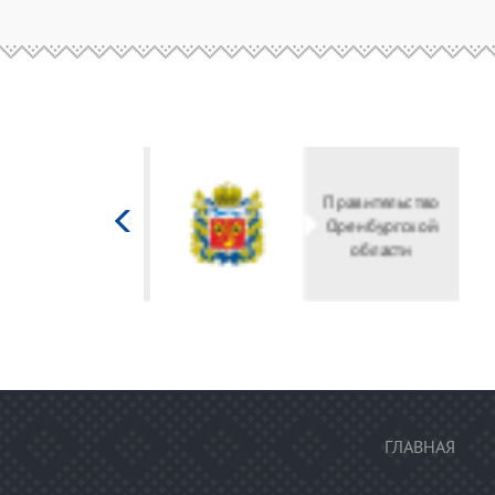
Министерство
культуры
Российской
федерации
ГЛАВНАЯ