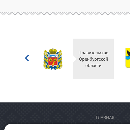
Министерство
Правительство
культуры
Оренбургской
Российской
области
федерации
ГЛАВНАЯ