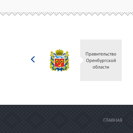
Министерство
Правительство
культуры
Оренбургской
Российской
области
федерации
ГЛАВНАЯ