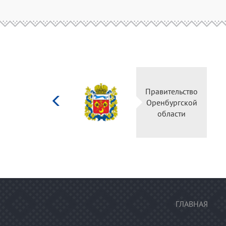
Министерство
Правительство
культуры
Оренбургской
Российской
области
федерации
ГЛАВНАЯ