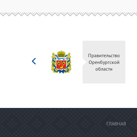
Министерство
Правите
культуры
Оренбу
Российской
обла
федерации
ГЛАВНАЯ