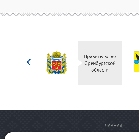
Министерство
Правительство
культуры
Оренбургской
Российской
области
федерации
ГЛАВНАЯ