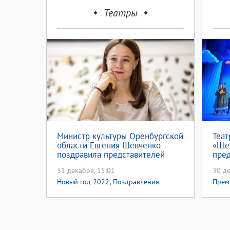
Театры
Министр культуры Оренбургской
Теат
области Евгения Шевченко
«Щел
поздравила представителей
пре
сферы культуры с Новым Годом
«Ох,
31 декабря, 15:01
30 де
,
Новый год 2022
Поздравления
Прем
год 