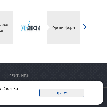
имая
Оренинформ
ка
РЕЙТИНГИ
сайтом, Вы
Принять
ервоисточник обязательна.
рта сайта