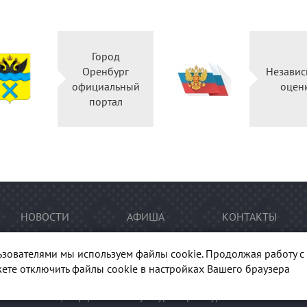
Город
Оренбург
Независ
официальный
оцен
портал
НОВОСТИ
АФИША
КОНТАКТЫ
ьзователями мы используем файлы cookie. Продолжая работу с 
ете отключить файлы cookie в настройках Вашего браузера
тура Оренбуржья". При перепечатке и цитировании
ссылка
на п
гиональный центр развития культуры Оренбургской области"
Ка