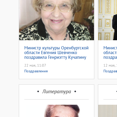
Министр культуры Оренбургской
Минист
области Евгения Шевченко
област
поздравила Генриэтту Кучапину
поздра
с 95-летием
22 мая, 11:07
12 мая, 
Поздравления
Поздра
Литература