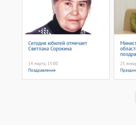
Сегодня юбилей отмечает
Минист
Светлана Сорокина
област
поздра
студен
14 марта, 15:00
25 янва
образо
Поздравления
Праздн