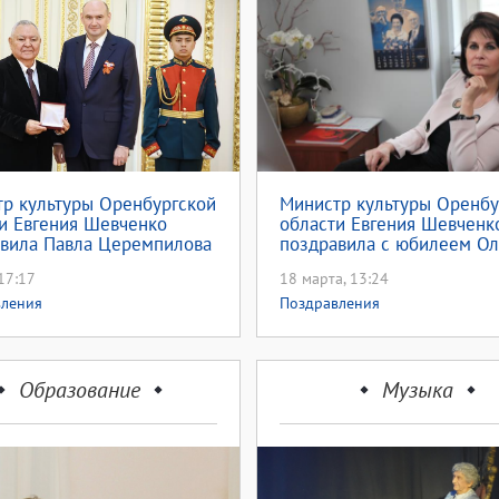
р культуры Оренбургской
Министр культуры Оренбу
и Евгения Шевченко
области Евгения Шевченк
вила Павла Церемпилова
поздравила с юбилеем Ол
Ростропович
17:17
18 марта, 13:24
вления
Поздравления
Образование
Музыка