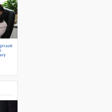
ргской
о
ьгу