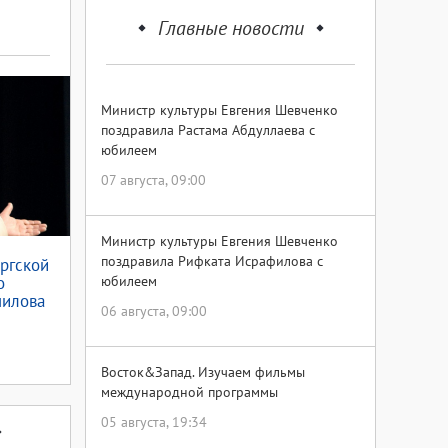
Главные новости
Министр культуры Евгения Шевченко
поздравила Растама Абдуллаева с
юбилеем
07 августа, 09:00
Министр культуры Евгения Шевченко
поздравила Рифката Исрафилова с
ргской
о
юбилеем
пилова
06 августа, 09:00
Восток&Запад. Изучаем фильмы
международной программы
05 августа, 19:34