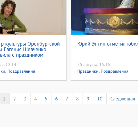
р культуры Оренбургской
Юрий Энтин отметил юби
и Евгения Шевченко
вила с праздником
тов творческих
ря, 12:14
25 августа, 15:36
вательных организаций
,
,
ики
Поздравления
Праздники
Поздравления
1
2
3
4
5
6
7
8
9
10
Следующая