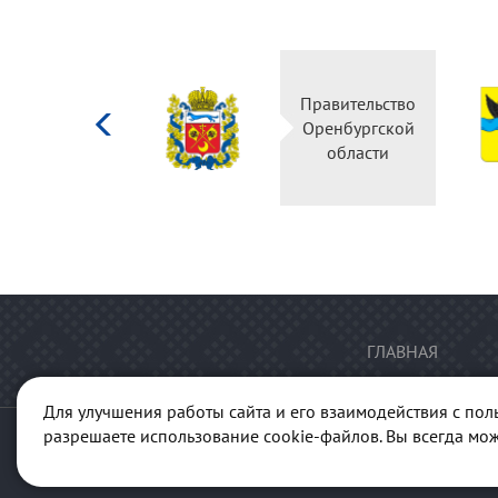
Министерство
Правительство
культуры
Оренбургской
Российской
области
федерации
ГЛАВНАЯ
Для улучшения работы сайта и его взаимодействия с пол
разрешаете использование cookie-файлов. Вы всегда мож
© 2013-2026 Портал "Куль
ГАУК "Ре