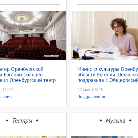
атор Оренбургской
Министр культуры Оренбу
и Евгений Солнцев
области Евгения Шевченк
вил Оренбургский театр
поздравила с Общеросси
льной комедии с
днем библиотек
, 11:19
27 мая, 08:16
ем
вления
Поздравления
Театры
Музыка