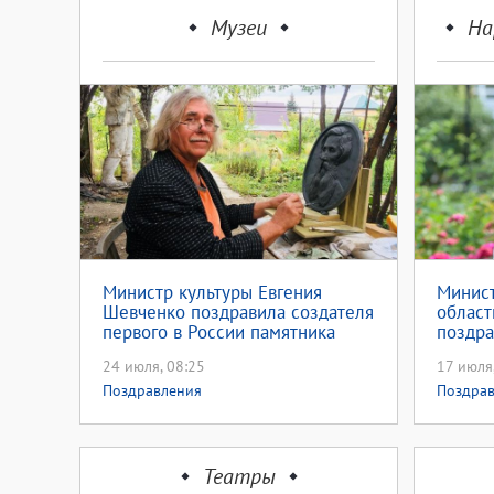
Музеи
На
Министр культуры Евгения
Минист
Шевченко поздравила создателя
област
первого в России памятника
поздра
Толковому словарю Даля
фольк
24 июля, 08:25
17 июля
Александра Сукманова с
юбилеем
Поздравления
Поздра
Театры