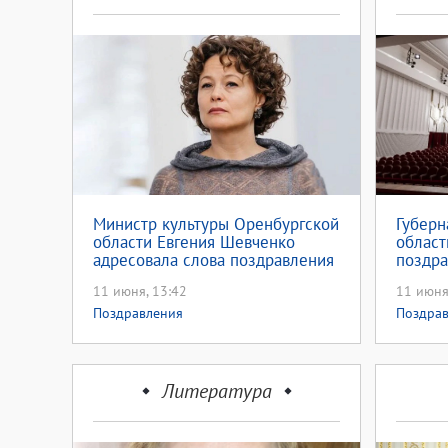
Министр культуры Оренбургской
Губерн
области Евгения Шевченко
област
адресовала слова поздравления
поздра
Театру музыкальной комедии
музыка
11 июня, 13:42
11 июня
юбиле
Поздравления
Поздра
Литература