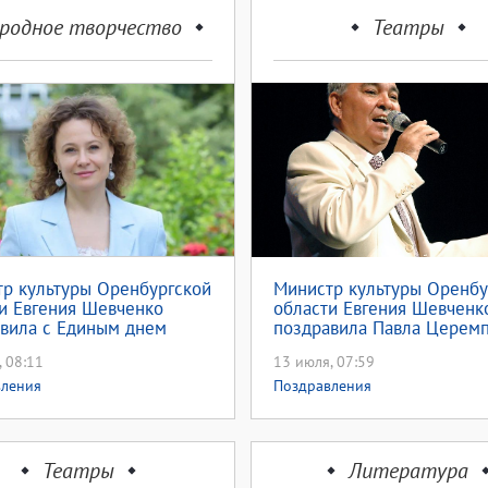
родное творчество
Театры
р культуры Оренбургской
Министр культуры Оренбу
и Евгения Шевченко
области Евгения Шевченк
вила с Единым днем
поздравила Павла Церем
лора
, 08:11
13 июля, 07:59
вления
Поздравления
Театры
Литература