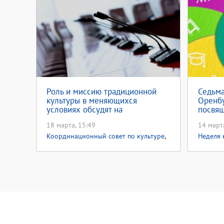
Роль и миссию традиционной
Седьма
культуры в меняющихся
Оренбу
условиях обсудят на
посвящ
Координационном совете при
наслед
18 марта, 15:49
14 март
министерстве культуры области
,
Координационный совет по культуре
Неделя 
Неделя культуры 2022