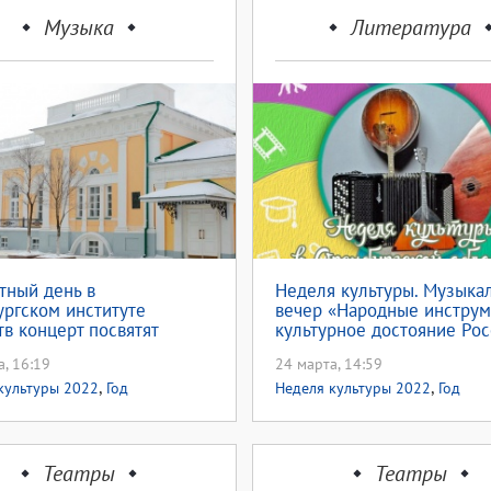
Музыка
Литература
тный день в
Неделя культуры. Музыка
ргском институте
вечер «Народные инструм
тв концерт посвятят
культурное достояние Рос
аву Ростроповичу
Областной библиотеке Кр
а, 16:19
24 марта, 14:59
,
,
культуры 2022
Год
Неделя культуры 2022
Год
,
ного наследия народов России
культурного наследия народов
,
е мероприятие
95-летие
ва Ростроповича
Театры
Театры