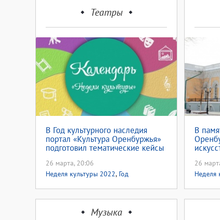
Театры
В Год культурного наследия
В памя
портал «Культура Оренбуржья»
Оренбу
подготовил тематические кейсы
искусс
Мстисл
26 марта, 20:06
26 март
,
Неделя культуры 2022
Год
Неделя 
культурного наследия народов России
культур
Памятно
Мстисла
Музыка