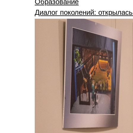
Образование
Диалог поколений: открылась