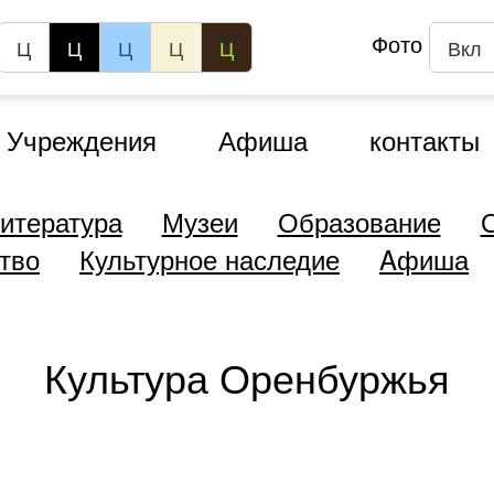
Фото
Ц
Ц
Ц
Ц
Ц
Вкл
Учреждения
Афиша
контакты
итература
Музеи
Образование
тво
Культурное наследие
Aфиша
Культура Оренбуржья