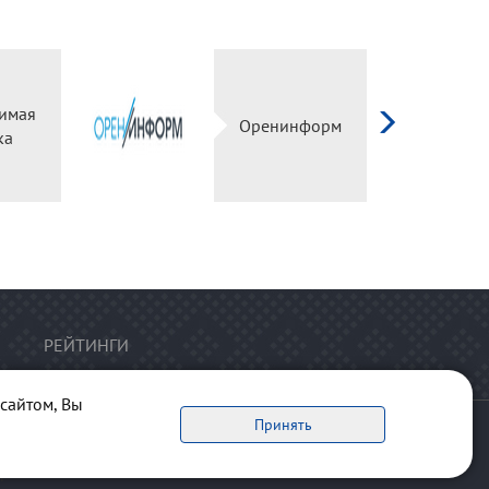
имая
Оренинформ
ка
РЕЙТИНГИ
сайтом, Вы
Принять
ервоисточник обязательна.
рта сайта