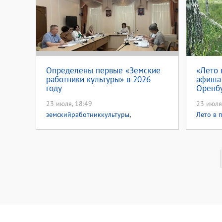
Определены первые «Земские
«Лето 
работники культуры» в 2026
афиша 
году
Оренбу
23 июля, 18:49
23 июля
,
земскийработниккультуры
Лето в 
земскийработниккультуры56