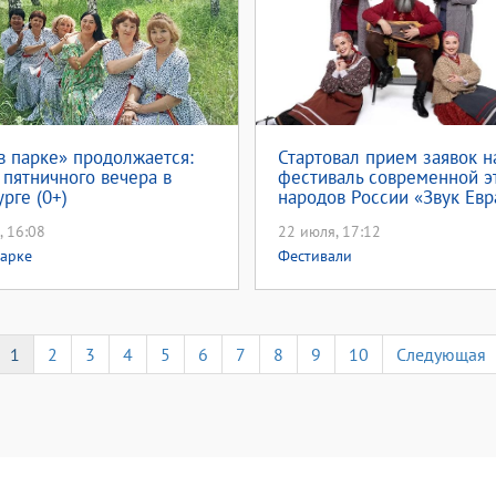
в парке» продолжается:
Стартовал прием заявок н
пятничного вечера в
фестиваль современной э
рге (0+)
народов России «Звук Евр
, 16:08
22 июля, 17:12
парке
Фестивали
1
2
3
4
5
6
7
8
9
10
Следующая