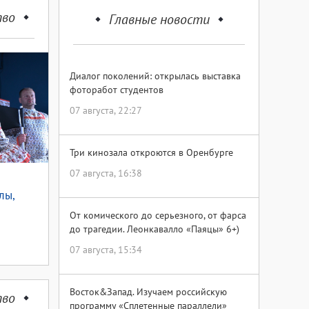
тво
Главные новости
Диалог поколений: открылась выставка
фоторабот студентов
07 августа, 22:27
Три кинозала откроются в Оренбурге
07 августа, 16:38
лы,
От комического до серьезного, от фарса
до трагедии. Леонкавалло «Паяцы» 6+)
07 августа, 15:34
Восток&Запад. Изучаем российскую
тво
программу «Сплетенные параллели»