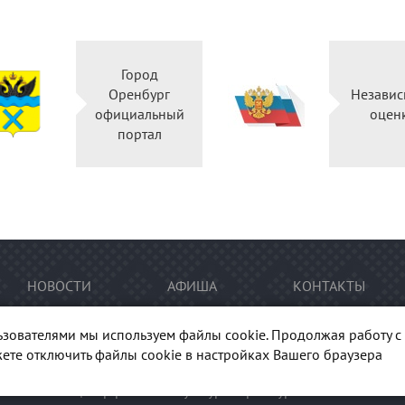
Город
Оренбург
Независ
официальный
оцен
портал
НОВОСТИ
АФИША
КОНТАКТЫ
ьзователями мы используем файлы cookie. Продолжая работу с 
ете отключить файлы cookie в настройках Вашего браузера
тура Оренбуржья". При перепечатке и цитировании
ссылка
на п
гиональный центр развития культуры Оренбургской области"
Ка