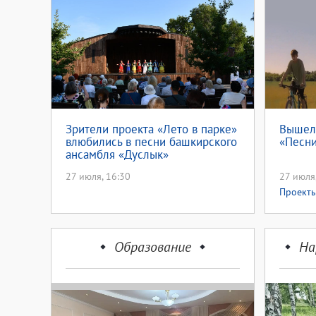
Зрители проекта «Лето в парке»
Вышел
влюбились в песни башкирского
«Песни
ансамбля «Дуслык»
27 июля, 16:30
27 июля
Проект
Образование
На