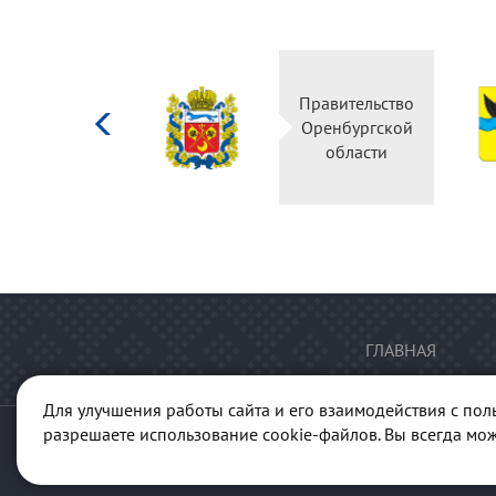
Министерство
Правительство
культуры
Оренбургской
Российской
области
федерации
ГЛАВНАЯ
Для улучшения работы сайта и его взаимодействия с пол
разрешаете использование cookie-файлов. Вы всегда мож
© 2013-2026 Портал "Куль
ГАУК "Ре