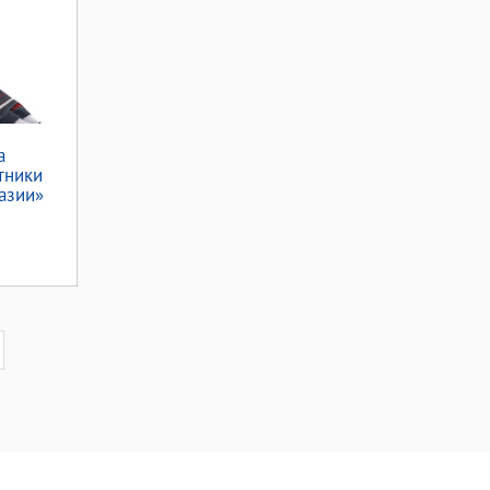
а
тники
азии»