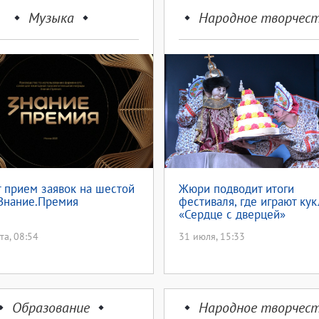
Музыка
Народное творчес
 прием заявок на шестой
Жюри подводит итоги
Знание.Премия
фестиваля, где играют кук
«Сердце с дверцей»
та, 08:54
31 июля, 15:33
Образование
Народное творчес